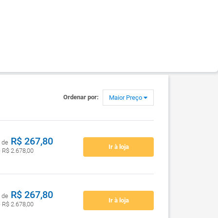
Ordenar por:
Maior Preço
R$ 267,80
 de
Ir à loja
e R$ 2.678,00
R$ 267,80
 de
Ir à loja
e R$ 2.678,00