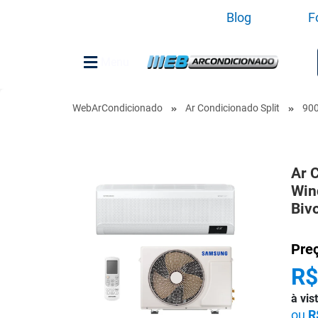
Blog
F
Menu
WebArCondicionado
Ar Condicionado Split
90
Ar 
Win
Biv
Pre
R$
à vi
ou
R