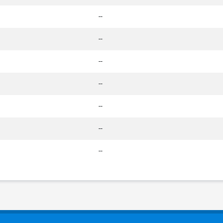
--
--
--
--
--
--
--