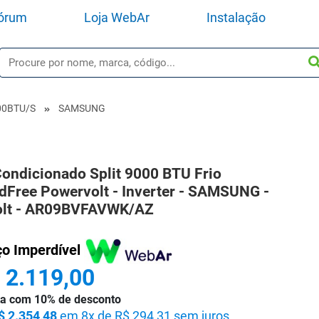
órum
Loja WebAr
Instalação
00BTU/s
SAMSUNG
Condicionado Split 9000 BTU Frio
dFree Powervolt - Inverter - SAMSUNG -
olt - AR09BVFAVWK/AZ
ço Imperdível
 2.119,00
sta com 10% de desconto
$ 2.354,48
em 8x de R$ 294,31 sem juros